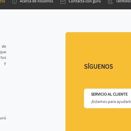
cta
Acerca de nosotros
Contacta con gurú
Términos
e de
 que
tus
r y
SÍGUENOS
SERVICIO AL CLIENTE
¡Estamos para ayudarte
gurú