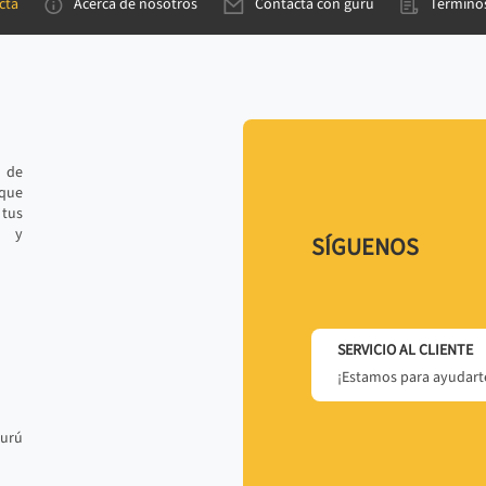
cta
Acerca de nosotros
Contacta con gurú
Términos
e de
 que
tus
r y
SÍGUENOS
SERVICIO AL CLIENTE
¡Estamos para ayudarte
gurú