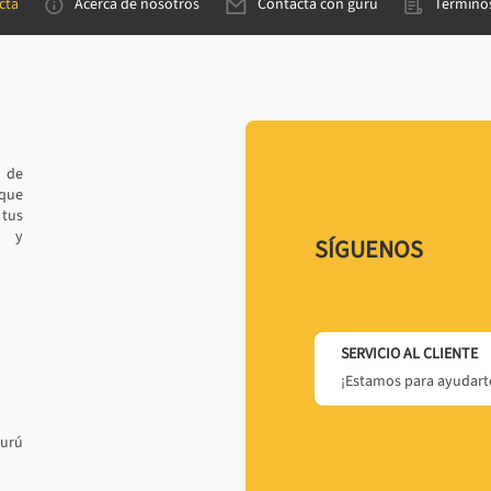
cta
Acerca de nosotros
Contacta con gurú
Términos
e de
 que
tus
r y
SÍGUENOS
SERVICIO AL CLIENTE
¡Estamos para ayudarte
gurú