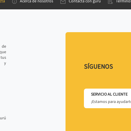
cta
Acerca de nosotros
Contacta con gurú
Términos
e de
 que
tus
r y
SÍGUENOS
SERVICIO AL CLIENTE
¡Estamos para ayudarte
gurú