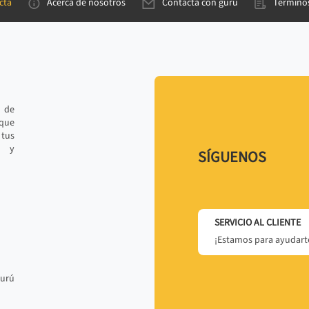
cta
Acerca de nosotros
Contacta con gurú
Términos
e de
 que
tus
r y
SÍGUENOS
SERVICIO AL CLIENTE
¡Estamos para ayudarte
gurú