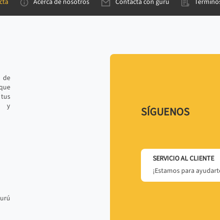
cta
Acerca de nosotros
Contacta con gurú
Términos
e de
 que
tus
r y
SÍGUENOS
SERVICIO AL CLIENTE
¡Estamos para ayudarte
gurú