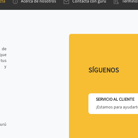
cta
Acerca de nosotros
Contacta con gurú
Términos
e de
 que
tus
r y
SÍGUENOS
SERVICIO AL CLIENTE
¡Estamos para ayudarte
gurú