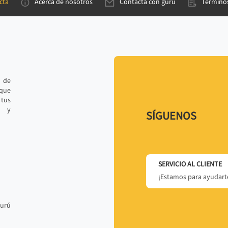
cta
Acerca de nosotros
Contacta con gurú
Términos
e de
 que
tus
r y
SÍGUENOS
SERVICIO AL CLIENTE
¡Estamos para ayudarte
gurú