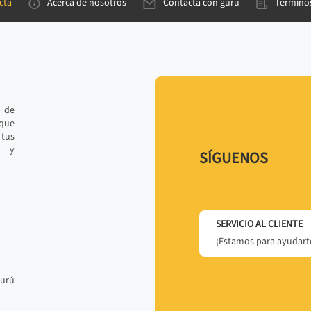
cta
Acerca de nosotros
Contacta con gurú
Términos
e de
 que
tus
r y
SÍGUENOS
SERVICIO AL CLIENTE
¡Estamos para ayudarte
gurú