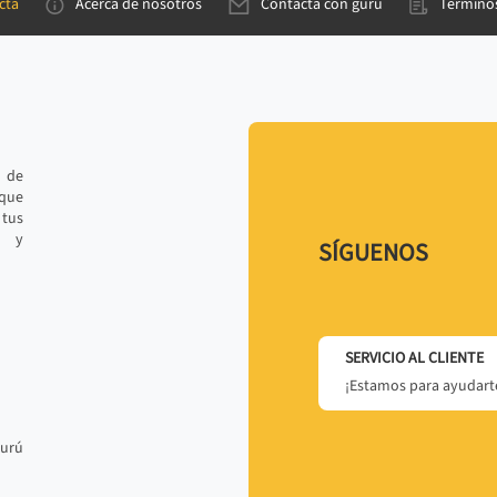
cta
Acerca de nosotros
Contacta con gurú
Términos
e de
 que
tus
r y
SÍGUENOS
SERVICIO AL CLIENTE
¡Estamos para ayudarte
gurú