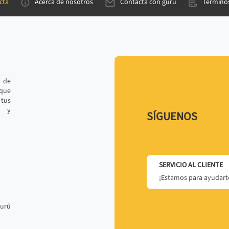
cta
Acerca de nosotros
Contacta con gurú
Términos
e de
 que
tus
r y
SÍGUENOS
SERVICIO AL CLIENTE
¡Estamos para ayudarte
gurú