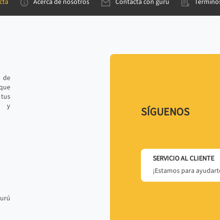
cta
Acerca de nosotros
Contacta con gurú
Términos
e de
 que
tus
r y
SÍGUENOS
SERVICIO AL CLIENTE
¡Estamos para ayudarte
gurú