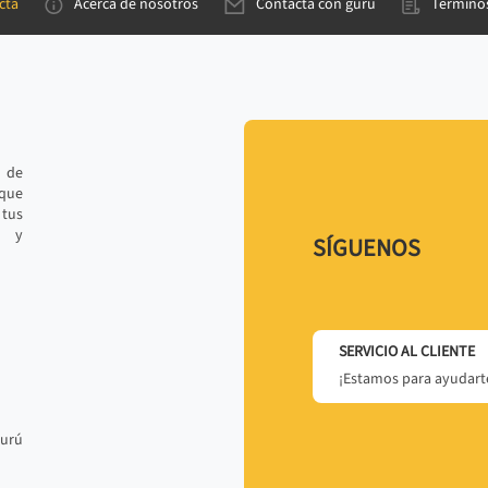
cta
Acerca de nosotros
Contacta con gurú
Términos
e de
 que
tus
r y
SÍGUENOS
SERVICIO AL CLIENTE
¡Estamos para ayudarte
gurú