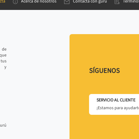
cta
Acerca de nosotros
Contacta con gurú
Términos
e de
 que
tus
r y
SÍGUENOS
SERVICIO AL CLIENTE
¡Estamos para ayudarte
gurú