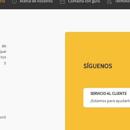
cta
Acerca de nosotros
Contacta con gurú
Términos
e de
 que
tus
r y
SÍGUENOS
SERVICIO AL CLIENTE
¡Estamos para ayudarte
gurú