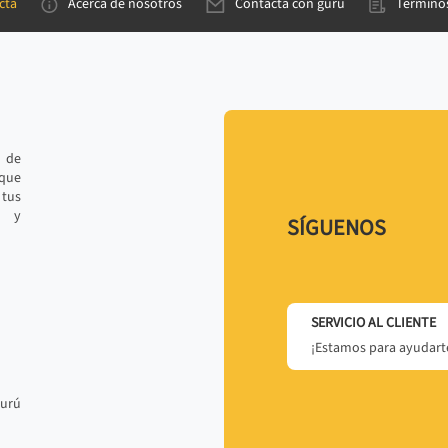
cta
Acerca de nosotros
Contacta con gurú
Términos
e de
 que
tus
r y
SÍGUENOS
SERVICIO AL CLIENTE
¡Estamos para ayudarte
gurú