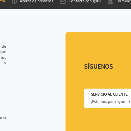
cta
Acerca de nosotros
Contacta con gurú
Términos
e de
 que
tus
r y
SÍGUENOS
SERVICIO AL CLIENTE
¡Estamos para ayudarte
gurú