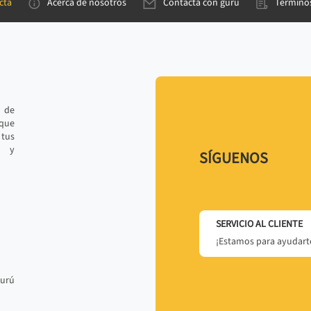
cta
Acerca de nosotros
Contacta con gurú
Términos
e de
 que
tus
r y
SÍGUENOS
SERVICIO AL CLIENTE
¡Estamos para ayudarte
gurú