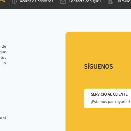
cta
Acerca de nosotros
Contacta con gurú
Términos
e de
 que
tus
r y
SÍGUENOS
SERVICIO AL CLIENTE
¡Estamos para ayudarte
gurú