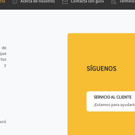
cta
Acerca de nosotros
Contacta con gurú
Términos
e de
 que
tus
r y
SÍGUENOS
SERVICIO AL CLIENTE
¡Estamos para ayudarte
gurú