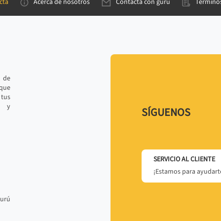
cta
Acerca de nosotros
Contacta con gurú
Términos
e de
 que
tus
r y
SÍGUENOS
SERVICIO AL CLIENTE
¡Estamos para ayudarte
gurú