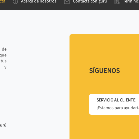
cta
Acerca de nosotros
Contacta con gurú
Términos
e de
 que
tus
r y
SÍGUENOS
SERVICIO AL CLIENTE
¡Estamos para ayudarte
gurú