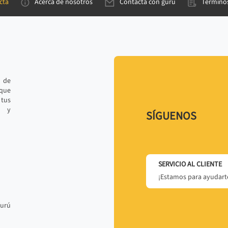
cta
Acerca de nosotros
Contacta con gurú
Términos
e de
 que
tus
r y
SÍGUENOS
SERVICIO AL CLIENTE
¡Estamos para ayudarte
gurú