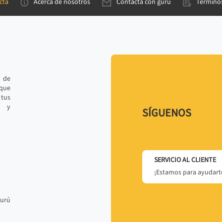
cta
Acerca de nosotros
Contacta con gurú
Términos
e de
 que
tus
r y
SÍGUENOS
SERVICIO AL CLIENTE
¡Estamos para ayudarte
gurú