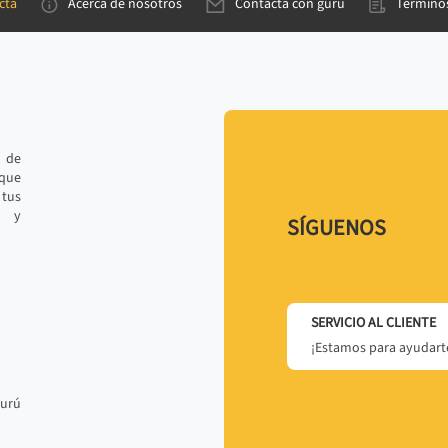
cta
Acerca de nosotros
Contacta con gurú
Términos
e de
 que
tus
r y
SÍGUENOS
SERVICIO AL CLIENTE
¡Estamos para ayudarte
gurú