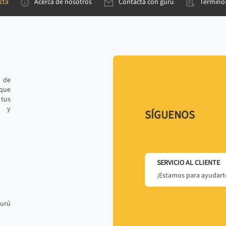
cta
Acerca de nosotros
Contacta con gurú
Términos
e de
 que
tus
r y
SÍGUENOS
SERVICIO AL CLIENTE
¡Estamos para ayudarte
gurú