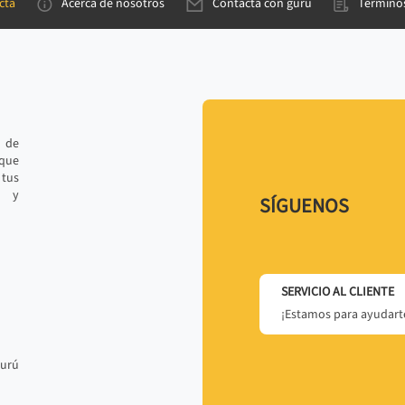
cta
Acerca de nosotros
Contacta con gurú
Términos
e de
 que
tus
r y
SÍGUENOS
SERVICIO AL CLIENTE
¡Estamos para ayudarte
gurú