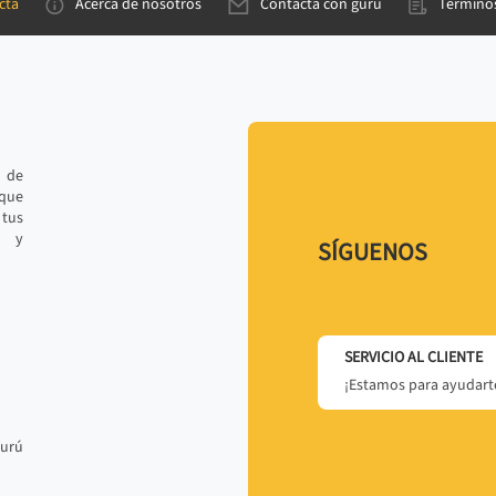
cta
Acerca de nosotros
Contacta con gurú
Términos
e de
 que
tus
r y
SÍGUENOS
SERVICIO AL CLIENTE
¡Estamos para ayudarte
gurú