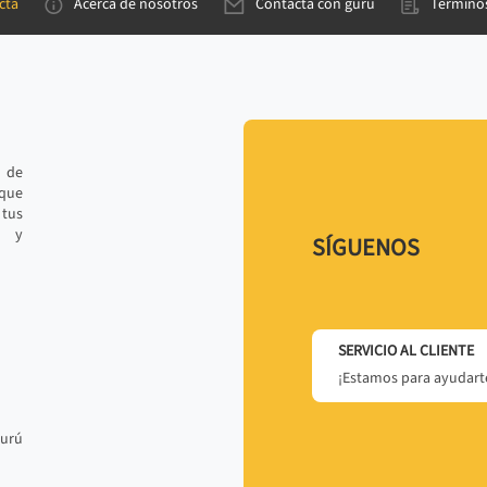
cta
Acerca de nosotros
Contacta con gurú
Términos
e de
 que
tus
r y
SÍGUENOS
SERVICIO AL CLIENTE
¡Estamos para ayudarte
gurú