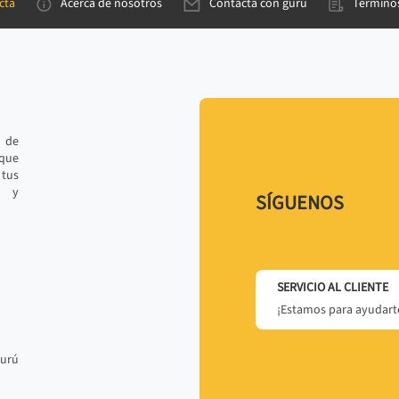
cta
Acerca de nosotros
Contacta con gurú
Términos
e de
 que
tus
r y
SÍGUENOS
SERVICIO AL CLIENTE
¡Estamos para ayudarte
gurú