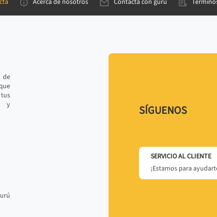
cta
Acerca de nosotros
Contacta con gurú
Términos
e de
 que
tus
r y
SÍGUENOS
SERVICIO AL CLIENTE
¡Estamos para ayudarte
gurú