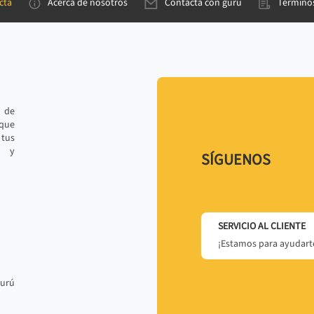
cta
Acerca de nosotros
Contacta con gurú
Términos
e de
 que
tus
r y
SÍGUENOS
SERVICIO AL CLIENTE
¡Estamos para ayudarte
gurú