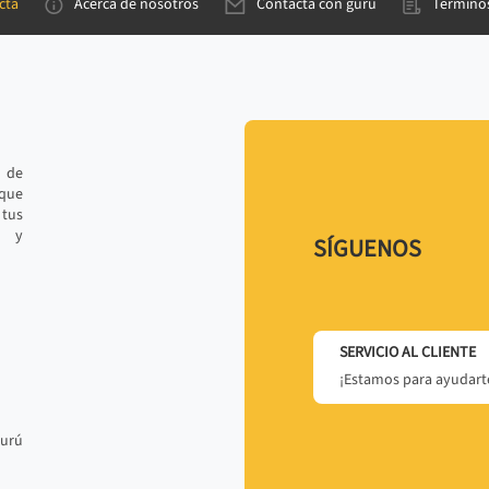
cta
Acerca de nosotros
Contacta con gurú
Términos
e de
 que
tus
r y
SÍGUENOS
SERVICIO AL CLIENTE
¡Estamos para ayudarte
gurú