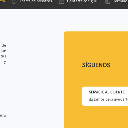
cta
Acerca de nosotros
Contacta con gurú
Términos
e de
 que
tus
r y
SÍGUENOS
SERVICIO AL CLIENTE
¡Estamos para ayudarte
gurú