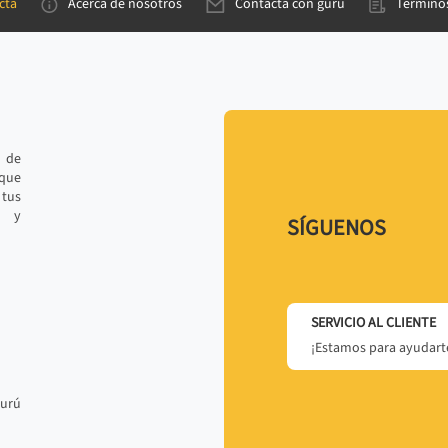
cta
Acerca de nosotros
Contacta con gurú
Términos
e de
 que
tus
r y
SÍGUENOS
SERVICIO AL CLIENTE
¡Estamos para ayudarte
gurú