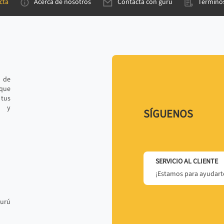
cta
Acerca de nosotros
Contacta con gurú
Términos
e de
 que
tus
r y
SÍGUENOS
SERVICIO AL CLIENTE
¡Estamos para ayudarte
gurú