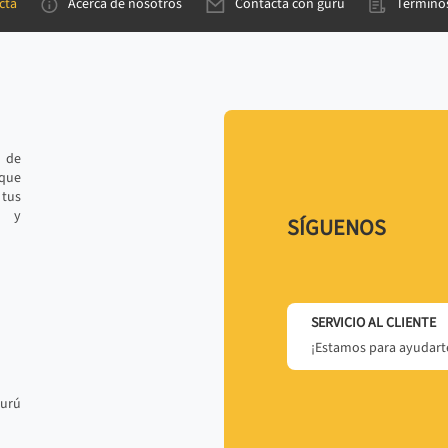
cta
Acerca de nosotros
Contacta con gurú
Términos
e de
 que
tus
r y
SÍGUENOS
SERVICIO AL CLIENTE
¡Estamos para ayudarte
gurú