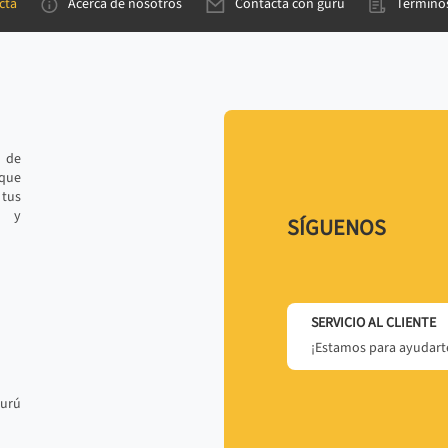
cta
Acerca de nosotros
Contacta con gurú
Términos
e de
 que
tus
r y
SÍGUENOS
SERVICIO AL CLIENTE
¡Estamos para ayudarte
gurú