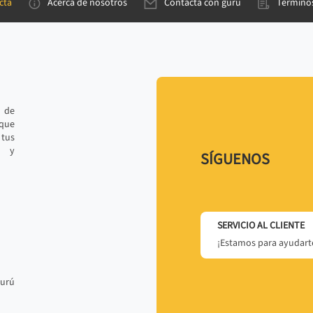
cta
Acerca de nosotros
Contacta con gurú
Términos
e de
 que
tus
r y
SÍGUENOS
SERVICIO AL CLIENTE
¡Estamos para ayudarte
gurú