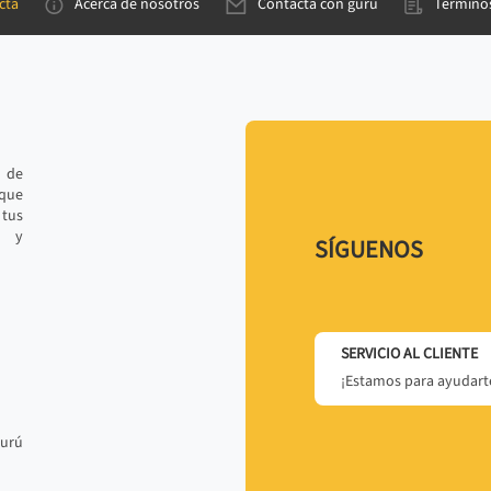
cta
Acerca de nosotros
Contacta con gurú
Términos
e de
 que
tus
r y
SÍGUENOS
SERVICIO AL CLIENTE
¡Estamos para ayudarte
gurú