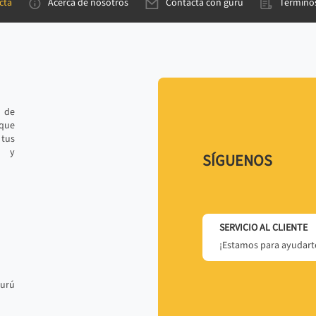
cta
Acerca de nosotros
Contacta con gurú
Términos
e de
 que
tus
r y
SÍGUENOS
SERVICIO AL CLIENTE
¡Estamos para ayudarte
gurú