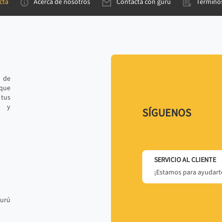
cta
Acerca de nosotros
Contacta con gurú
Términos
e de
 que
tus
r y
SÍGUENOS
SERVICIO AL CLIENTE
¡Estamos para ayudarte
gurú