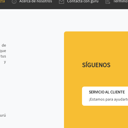
cta
Acerca de nosotros
Contacta con gurú
Términos
e de
 que
tus
r y
SÍGUENOS
SERVICIO AL CLIENTE
¡Estamos para ayudarte
gurú