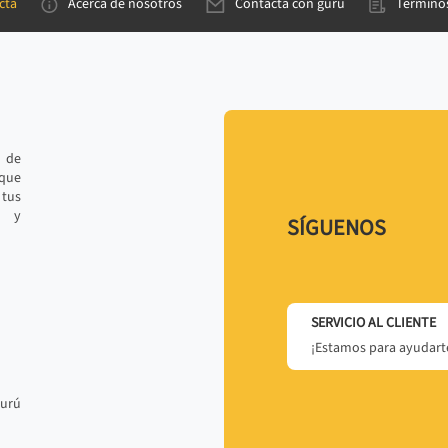
cta
Acerca de nosotros
Contacta con gurú
Términos
e de
 que
tus
r y
SÍGUENOS
SERVICIO AL CLIENTE
¡Estamos para ayudarte
gurú