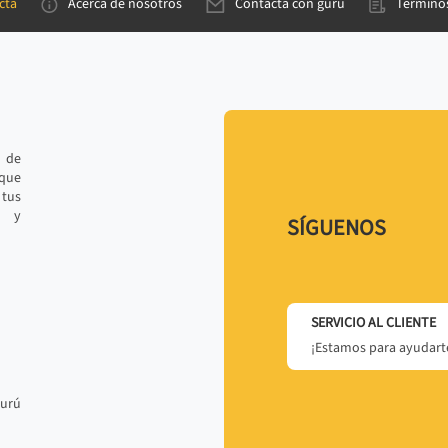
cta
Acerca de nosotros
Contacta con gurú
Términos
e de
 que
tus
r y
SÍGUENOS
SERVICIO AL CLIENTE
¡Estamos para ayudarte
gurú