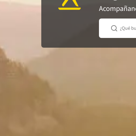
Acompañando
¿Qué b