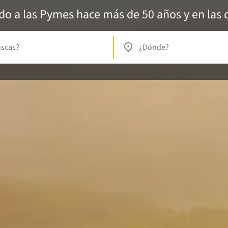
 a las Pymes hace más de 50 años y en las d
uscas?
¿Dónde?