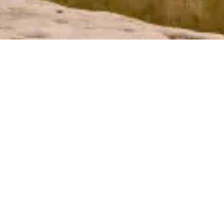
gurú Cone
CONTENIDO
Amarillas.cl es el directorio comercial más grand
Latinoamérica, en el que encontrarás la solución
necesitas de forma rápida y sencilla. Realiza 