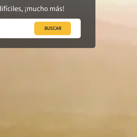
ifíciles, ¡mucho más!
BUSCAR