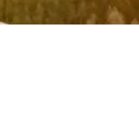
cta
Acerca de nosotros
Contacta con gurú
Términos
e de
 que
tus