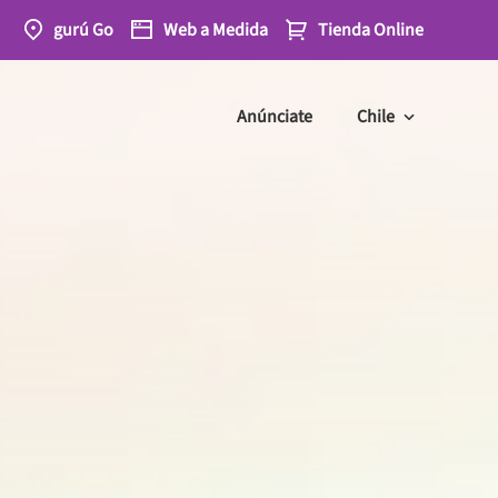
gurú Go
Web
a Medida
Tienda
Online
Anúnciate
Chile