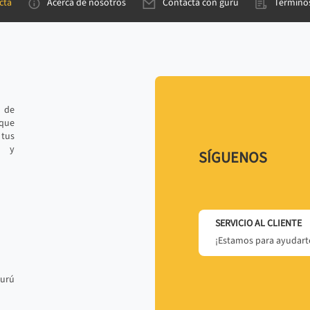
cta
Acerca de nosotros
Contacta con gurú
Términos
e de
 que
tus
r y
SÍGUENOS
SERVICIO AL CLIENTE
¡Estamos para ayudarte
gurú