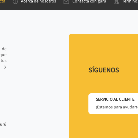
cta
Acerca de nosotros
Contacta con gurú
Términos
e de
 que
tus
r y
SÍGUENOS
SERVICIO AL CLIENTE
¡Estamos para ayudarte
gurú