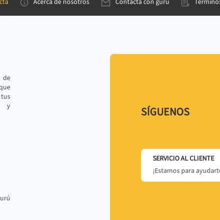
cta
Acerca de nosotros
Contacta con gurú
Términos
e de
 que
tus
r y
SÍGUENOS
SERVICIO AL CLIENTE
¡Estamos para ayudarte
gurú