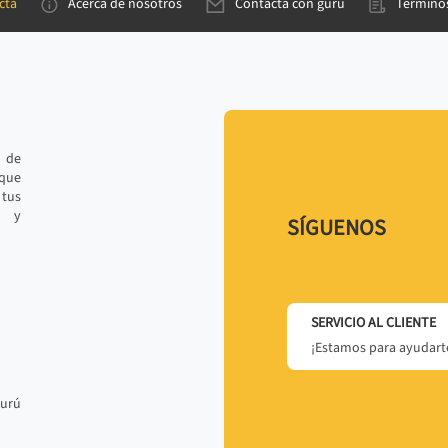
cta
Acerca de nosotros
Contacta con gurú
Términos
e de
 que
tus
r y
SÍGUENOS
SERVICIO AL CLIENTE
¡Estamos para ayudarte
gurú